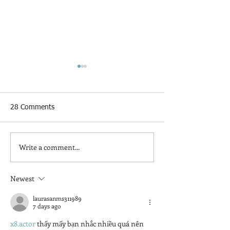
28 Comments
Write a comment...
Home Staging: The
Certified Short
Investment That Pays You
Term/Vacation R
Back
Stylist!
Newest
laurasanms311989
7 days ago
x8.actor
 thấy mấy bạn nhắc nhiều quá nên 