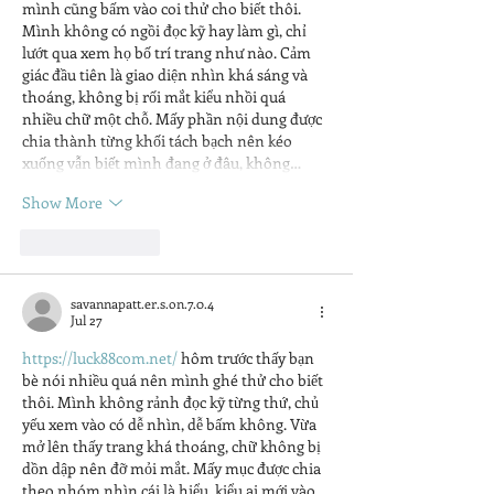
mình cũng bấm vào coi thử cho biết thôi. 
Mình không có ngồi đọc kỹ hay làm gì, chỉ 
lướt qua xem họ bố trí trang như nào. Cảm 
giác đầu tiên là giao diện nhìn khá sáng và 
thoáng, không bị rối mắt kiểu nhồi quá 
nhiều chữ một chỗ. Mấy phần nội dung được 
chia thành từng khối tách bạch nên kéo 
xuống vẫn biết mình đang ở đâu, không…
Show More
Like
Reply
savannapatt.er.s.on.7.0.4
Jul 27
https://luck88com.net/
 hôm trước thấy bạn 
bè nói nhiều quá nên mình ghé thử cho biết 
thôi. Mình không rảnh đọc kỹ từng thứ, chủ 
yếu xem vào có dễ nhìn, dễ bấm không. Vừa 
mở lên thấy trang khá thoáng, chữ không bị 
dồn dập nên đỡ mỏi mắt. Mấy mục được chia 
theo nhóm nhìn cái là hiểu, kiểu ai mới vào 